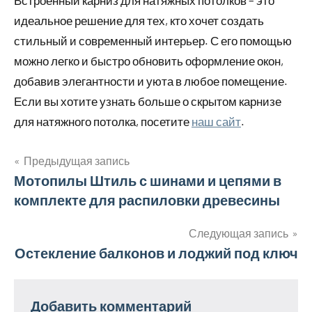
Встроенный карниз для натяжных потолков – это
идеальное решение для тех, кто хочет создать
стильный и современный интерьер. С его помощью
можно легко и быстро обновить оформление окон,
добавив элегантности и уюта в любое помещение.
Если вы хотите узнать больше о скрытом карнизе
для натяжного потолка, посетите
наш сайт
.
Предыдущая запись
Навигация
Мотопилы Штиль с шинами и цепями в
комплекте для распиловки древесины
по
записям
Следующая запись
Остекление балконов и лоджий под ключ
Добавить комментарий