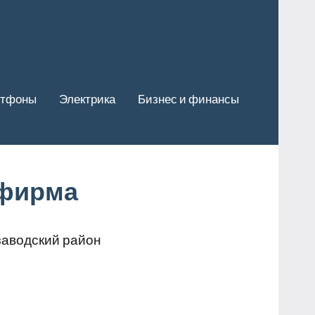
ртфоны
Электрика
Бизнес и финансы
 фирма
озаводский район