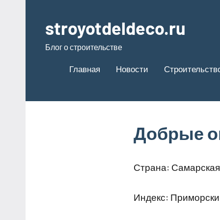
Перейти
к
stroyotdeldeco.ru
содержимому
Блог о строительстве
Главная
Новости
Строительство
Добрые о
Страна: Самарская 
Индекс: Приморски