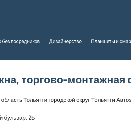
 без посредников
Дизайнерство
Планшеты и сма
кна, торгово-монтажная
область Тольятти городской округ Тольятти Авт
й бульвар, 2Б