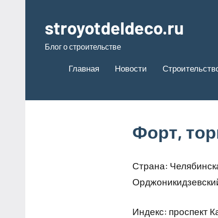
Перейти
к
stroyotdeldeco.ru
содержимому
Блог о строительстве
Главная
Новости
Строительство
Форт, то
Страна: Челябинска
Орджоникидзевски
Индекс: проспект К