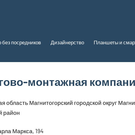
 без посредников
Дизайнерство
Планшеты и сма
ргово-монтажная компан
я область Магнитогорский городской округ Магни
й район
арла Маркса, 194