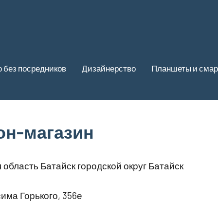
 без посредников
Дизайнерство
Планшеты и сма
он-магазин
 область Батайск городской округ Батайск
има Горького, 356е