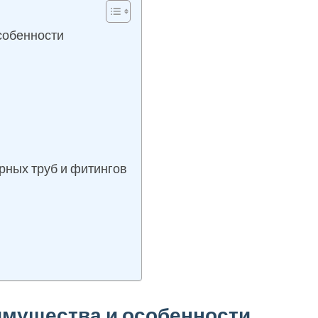
собенности
ных труб и фитингов
мущества и особенности