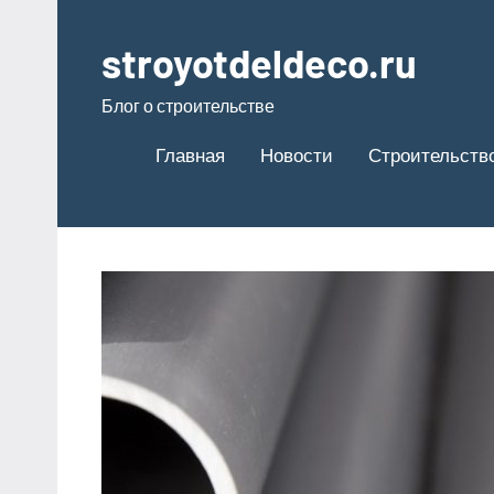
Перейти
к
stroyotdeldeco.ru
содержимому
Блог о строительстве
Главная
Новости
Строительство