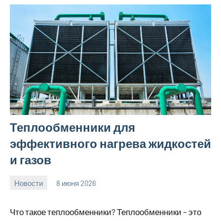
Теплообменники для
эффективного нагрева жидкостей
и газов
Новости
8 июня 2026
Avtor
Нет
комментариев
Что такое теплообменники? Теплообменники – это