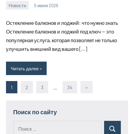
Новости
5 июня 2026
Avtor
Нет
комментариев
Остекление балконов и лоджий: что нужно знать
Остекление балконов и лоджий под ключ — это
популярная услуга, которая позволяет не только
улучшить внешний вид вашего […]
Читать далее
1
2
3
…
34
Следующие
»
Пагинация
записи
записей
Поиск по сайту
Поиск
Поиск
для: