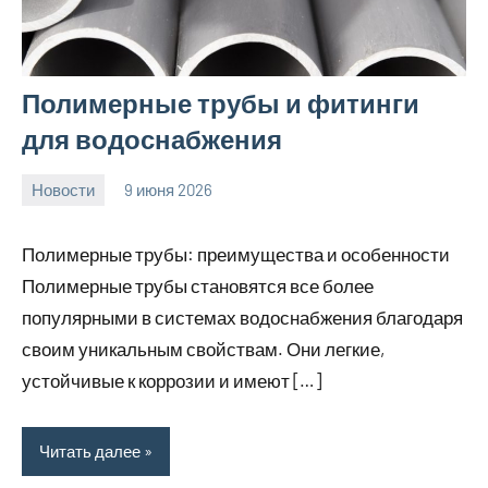
Полимерные трубы и фитинги
для водоснабжения
Новости
9 июня 2026
Avtor
Нет
комментариев
Полимерные трубы: преимущества и особенности
Полимерные трубы становятся все более
популярными в системах водоснабжения благодаря
своим уникальным свойствам. Они легкие,
устойчивые к коррозии и имеют […]
Читать далее