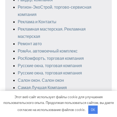
Регион-ЭкоСтрой, торгово-сервисная
компания
Реклама и Контакты
Рекламная мастерская, Рекламная
мастерская
Ремонт авто
РомАн, автомоечный комплекс
РосКомфортъ, торговая компания
Русские окна, торговая компания
Русские окна, торговая компания
Салон окон, Салон окон
Самая Лучшая Компания
СанМастер, фирма
Этот веб-сайт использует файлы cookie для улучшения
Светлов, группа компаний
пользовательского опыта. Продолжая пользоваться сайтом, вы даете
Светлый дом, торгово-монтажная компания
согласие на использование файлов cookie.
OK
Светлый дом, торгово-монтажная фирма