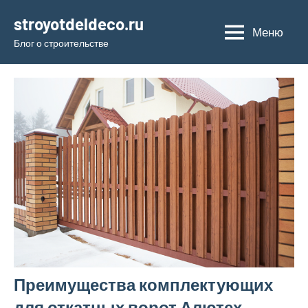
Перейти
stroyotdeldeco.ru
к
Меню
Блог о строительстве
содержимому
Преимущества комплектующих
для откатных ворот Алютех