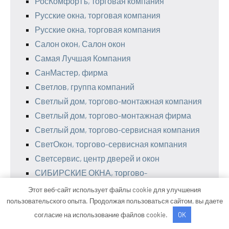
РосКомфортъ, торговая компания
Русские окна, торговая компания
Русские окна, торговая компания
Салон окон, Салон окон
Самая Лучшая Компания
СанМастер, фирма
Светлов, группа компаний
Светлый дом, торгово-монтажная компания
Светлый дом, торгово-монтажная фирма
Светлый дом, торгово-сервисная компания
СветОкон, торгово-сервисная компания
Светсервис, центр дверей и окон
СИБИРСКИЕ ОКНА, торгово-
производственная компания
Этот веб-сайт использует файлы cookie для улучшения
СИБИРСКИЕ ОКНА, торгово-
пользовательского опыта. Продолжая пользоваться сайтом, вы даете
согласие на использование файлов cookie.
OK
производственная компания