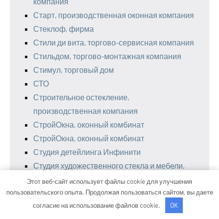
компания
Старт, производственная оконная компания
Стеклоф, фирма
Стили ди вита, торгово-сервисная компания
Стильдом, торгово-монтажная компания
Стимул, торговый дом
СТО
Строительное остекление,
производственная компания
СтройОкна, оконный комбинат
СтройОкна, оконный комбинат
Студия детейлинга Инфинити
Студия художественного стекла и мебели,
Студия художественного стекла и мебели
Этот веб-сайт использует файлы cookie для улучшения
пользовательского опыта. Продолжая пользоваться сайтом, вы даете
Теплофф, производственно-торговая
согласие на использование файлов cookie.
OK
компания