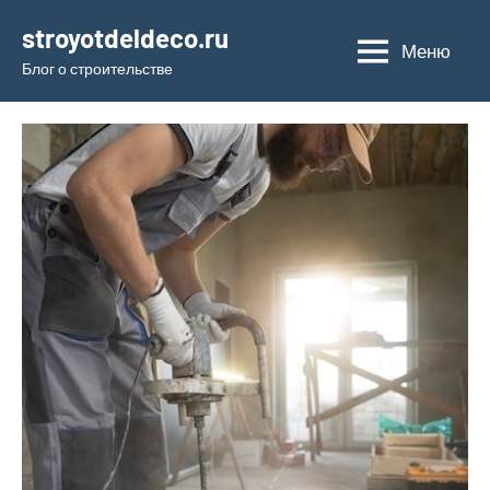
Перейти
stroyotdeldeco.ru
к
Меню
Блог о строительстве
содержимому