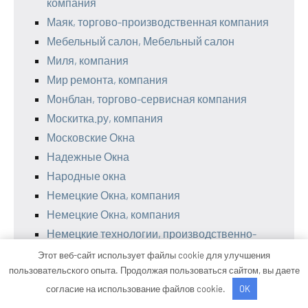
компания
Маяк, торгово-производственная компания
Мебельный салон, Мебельный салон
Миля, компания
Мир ремонта, компания
Монблан, торгово-сервисная компания
Москитка.ру, компания
Московские Окна
Надежные Окна
Народные окна
Немецкие Окна, компания
Немецкие Окна, компания
Немецкие технологии, производственно-
сервисная компания
Этот веб-сайт использует файлы cookie для улучшения
пользовательского опыта. Продолжая пользоваться сайтом, вы даете
Нк-рти-сервис
согласие на использование файлов cookie.
OK
Новые Окна, завод