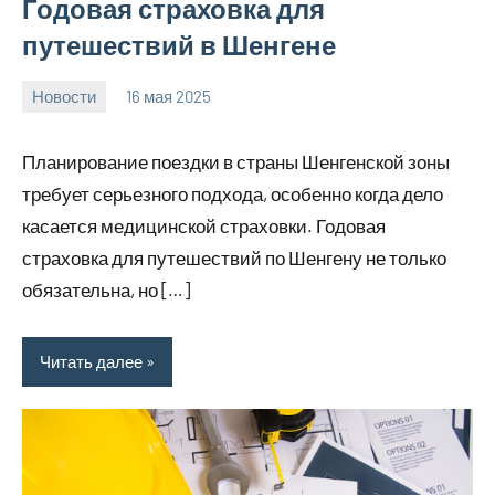
Годовая страховка для
путешествий в Шенгене
Новости
16 мая 2025
Avtor
Нет
комментариев
Планирование поездки в страны Шенгенской зоны
требует серьезного подхода, особенно когда дело
касается медицинской страховки. Годовая
страховка для путешествий по Шенгену не только
обязательна, но […]
Читать далее