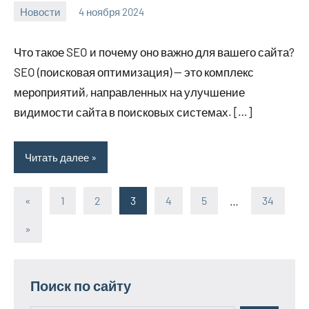
Новости
4 ноября 2024
Avtor
Нет
комментариев
Что такое SEO и почему оно важно для вашего сайта?
SEO (поисковая оптимизация) — это комплекс
мероприятий, направленных на улучшение
видимости сайта в поисковых системах. […]
Читать далее
«
Предыдущие
1
2
3
4
5
…
34
Пагинация
записи
Следующие
»
записей
записи
Поиск по сайту