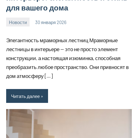
для вашего дома
Новости
30 января 2026
Avtor
Нет
комментариев
Элегантность мраморных лестниц Мраморные
лестницы в интерьере — это не просто элемент
конструкции, а настоящая изюминка, способная
преобразить любое пространство. Они привносят в
дом атмосферу […]
Читать далее