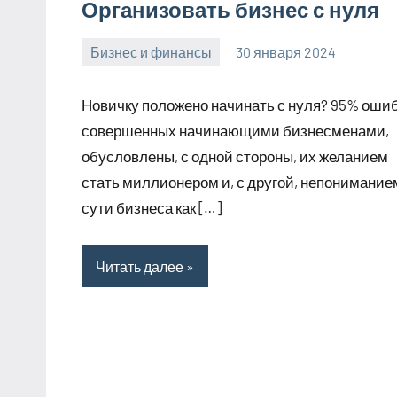
Организовать бизнес с нуля
Бизнес и финансы
30 января 2024
stroyotdelde
Нет
комментариев
Новичку положено начинать с нуля? 95% ошиб
совершенных начинающими бизнесменами,
обусловлены, с одной стороны, их желанием
стать миллионером и, с другой, непонимание
сути бизнеса как […]
Читать далее