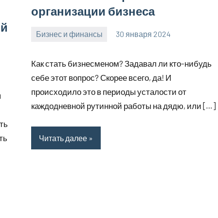
организации бизнеса
ой
Бизнес и финансы
30 января 2024
stroyotdelde
Нет
комментариев
Как стать бизнесменом? Задавал ли кто-нибудь
себе этот вопрос? Скорее всего, да! И
происходило это в периоды усталости от
я
каждодневной рутинной работы на дядю, или […]
ть
ть
Читать далее