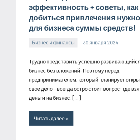
эффективность + советы, как
добиться привлечения нужн
для бизнеса суммы средств!
Бизнес и финансы
30 января 2024
stroyotdelde
Нет
комментариев
Трудно представить успешно развивающийс
бизнес без вложений. Поэтому перед
предпринимателем, который планирует откры
свое дело – всегда остро стоит вопрос: где взя
деньги на бизнес. […]
Читать далее