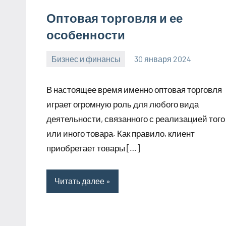
Оптовая торговля и ее
особенности
Бизнес и финансы
30 января 2024
stroyotdelde
Нет
комментариев
В настоящее время именно оптовая торговля
играет огромную роль для любого вида
деятельности, связанного с реализацией того
или иного товара. Как правило, клиент
приобретает товары […]
Читать далее