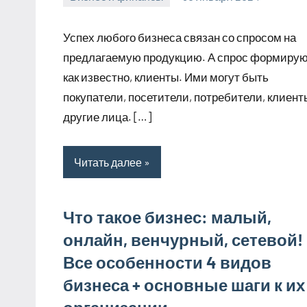
stroyotdelde
Нет
комментариев
Успех любого бизнеса связан со спросом на
предлагаемую продукцию. А спрос формирую
как известно, клиенты. Ими могут быть
покупатели, посетители, потребители, клиент
другие лица. […]
Читать далее
Что такое бизнес: малый,
онлайн, венчурный, сетевой!
Все особенности 4 видов
бизнеса + основные шаги к их