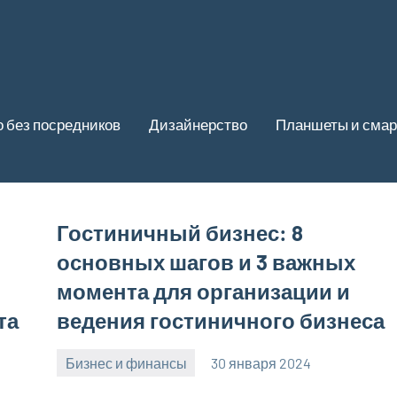
 без посредников
Дизайнерство
Планшеты и сма
Гостиничный бизнес: 8
основных шагов и 3 важных
момента для организации и
та
ведения гостиничного бизнеса
Бизнес и финансы
30 января 2024
stroyotdelde
Нет