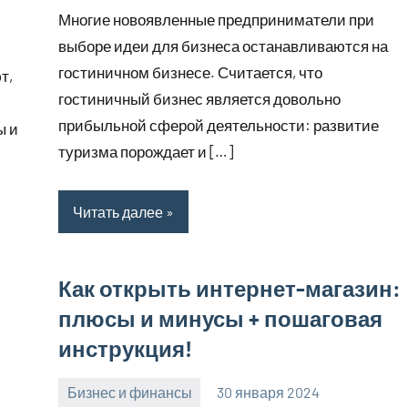
комментариев
Многие новоявленные предприниматели при
выборе идеи для бизнеса останавливаются на
гостиничном бизнесе. Считается, что
т,
гостиничный бизнес является довольно
прибыльной сферой деятельности: развитие
ы и
туризма порождает и […]
Читать далее
Как открыть интернет-магазин:
плюсы и минусы + пошаговая
инструкция!
Бизнес и финансы
30 января 2024
stroyotdelde
Нет