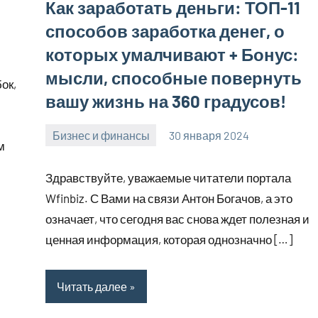
Как заработать деньги: ТОП-11
способов заработка денег, о
которых умалчивают + Бонус:
мысли, способные повернуть
ок,
вашу жизнь на 360 градусов!
Бизнес и финансы
30 января 2024
stroyotdelde
Нет
м
комментариев
Здравствуйте, уважаемые читатели портала
Wfinbiz. С Вами на связи Антон Богачов, а это
означает, что сегодня вас снова ждет полезная и
ценная информация, которая однозначно […]
Читать далее