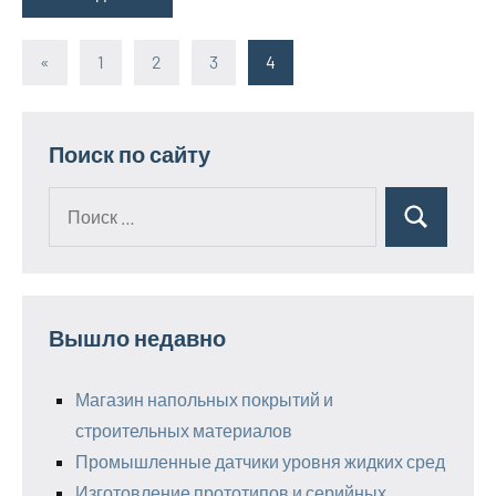
«
Предыдущие
1
2
3
4
Пагинация
записи
записей
Поиск по сайту
Поиск
Поиск
для:
Вышло недавно
Магазин напольных покрытий и
строительных материалов
Промышленные датчики уровня жидких сред
Изготовление прототипов и серийных