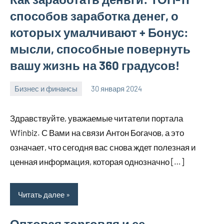
способов заработка денег, о
которых умалчивают + Бонус:
мысли, способные повернуть
вашу жизнь на 360 градусов!
Бизнес и финансы
30 января 2024
stroyotdelde
Нет
комментариев
Здравствуйте, уважаемые читатели портала
Wfinbiz. С Вами на связи Антон Богачов, а это
означает, что сегодня вас снова ждет полезная и
ценная информация, которая однозначно […]
Читать далее
Оптовая торговля и ее