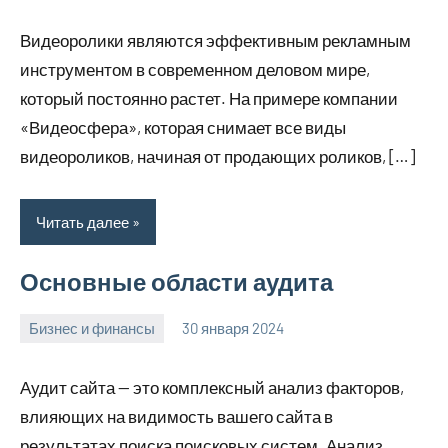
комментариев
Видеоролики являются эффективным рекламным
инструментом в современном деловом мире,
который постоянно растет. На примере компании
«Видеосфера», которая снимает все виды
видеороликов, начиная от продающих роликов, […]
Читать далее
Основные области аудита
Бизнес и финансы
30 января 2024
stroyotdelde
Нет
комментариев
Аудит сайта — это комплексный анализ факторов,
влияющих на видимость вашего сайта в
результатах поиска поисковых систем. Анализ