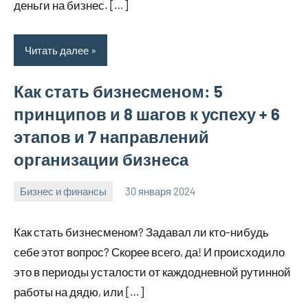
деньги на бизнес. […]
Читать далее
Как стать бизнесменом: 5
принципов и 8 шагов к успеху + 6
этапов и 7 направлений
организации бизнеса
Бизнес и финансы
30 января 2024
stroyotdelde
Нет
комментариев
Как стать бизнесменом? Задавал ли кто-нибудь
себе этот вопрос? Скорее всего, да! И происходило
это в периоды усталости от каждодневной рутинной
работы на дядю, или […]