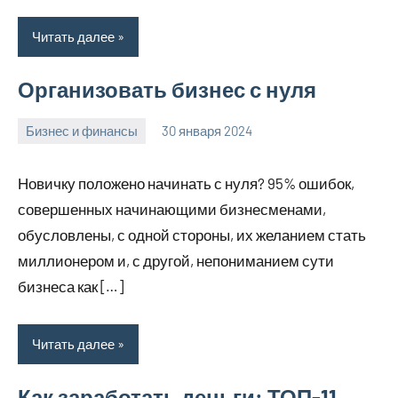
Читать далее
Организовать бизнес с нуля
Бизнес и финансы
30 января 2024
stroyotdelde
Нет
комментариев
Новичку положено начинать с нуля? 95% ошибок,
совершенных начинающими бизнесменами,
обусловлены, с одной стороны, их желанием стать
миллионером и, с другой, непониманием сути
бизнеса как […]
Читать далее
Как заработать деньги: ТОП-11