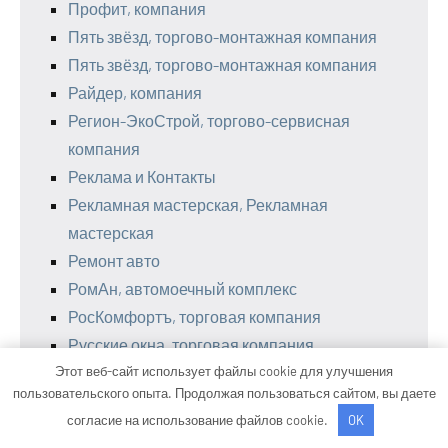
Профит, компания
Пять звёзд, торгово-монтажная компания
Пять звёзд, торгово-монтажная компания
Райдер, компания
Регион-ЭкоСтрой, торгово-сервисная
компания
Реклама и Контакты
Рекламная мастерская, Рекламная
мастерская
Ремонт авто
РомАн, автомоечный комплекс
РосКомфортъ, торговая компания
Русские окна, торговая компания
Этот веб-сайт использует файлы cookie для улучшения
Русские окна, торговая компания
пользовательского опыта. Продолжая пользоваться сайтом, вы даете
Салон окон, Салон окон
согласие на использование файлов cookie.
OK
Самая Лучшая Компания