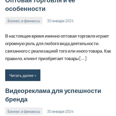
особенности
Бизнес и финансы
30 января 2024
stroyotdelde
Нет
комментариев
В настоящее время именно оптовая торговля играет
огромную роль для любого вида деятельности,
связанного с реализацией того или иного товара. Как
правило, клиент приобретает товары […]
Читать далее
Видеореклама для успешности
бренда
Бизнес и финансы
30 января 2024
stroyotdelde
Нет