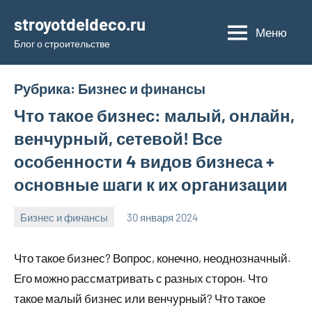
Перейти
stroyotdeldeco.ru
к
Меню
Блог о строительстве
содержимому
Рубрика:
Бизнес и финансы
Что такое бизнес: малый, онлайн,
венчурный, сетевой! Все
особенности 4 видов бизнеса +
основные шаги к их организации
Бизнес и финансы
30 января 2024
stroyotdelde
Нет
комментариев
Что такое бизнес? Вопрос, конечно, неоднозначный.
Его можно рассматривать с разных сторон. Что
такое малый бизнес или венчурный? Что такое