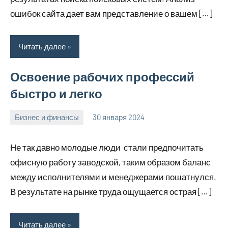
ошибок сайта дает вам представление о вашем […]
Читать далее
Освоение рабочих профессий
быстро и легко
Бизнес и финансы
30 января 2024
stroyotdelde
Нет
комментариев
Не так давно молодые люди стали предпочитать
офисную работу заводской, таким образом баланс
между исполнителями и менеджерами пошатнулся.
В результате на рынке труда ощущается острая […]
Читать далее