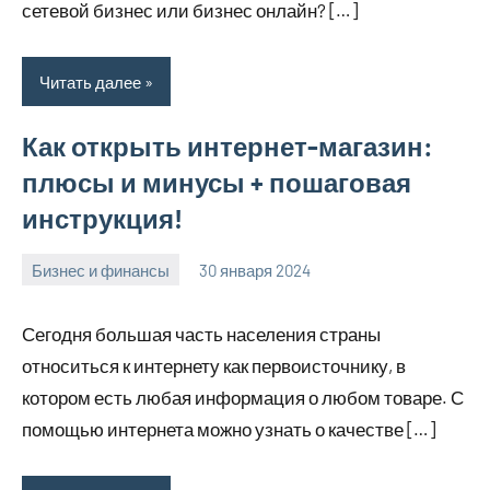
сетевой бизнес или бизнес онлайн? […]
Читать далее
Как открыть интернет-магазин:
плюсы и минусы + пошаговая
инструкция!
Бизнес и финансы
30 января 2024
stroyotdelde
Нет
комментариев
Сегодня большая часть населения страны
относиться к интернету как первоисточнику, в
котором есть любая информация о любом товаре. С
помощью интернета можно узнать о качестве […]